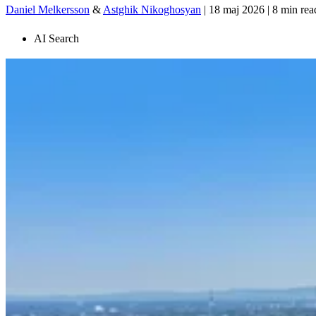
Daniel Melkersson
&
Astghik Nikoghosyan
|
18 maj 2026
|
8 min rea
AI Search