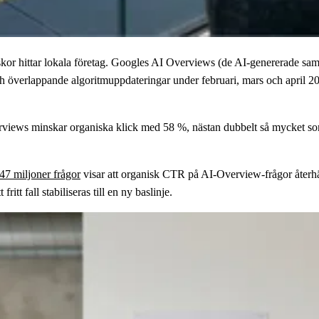
skor hittar lokala företag. Googles AI Overviews (de AI-genererade sam
 Och överlappande algoritmuppdateringar under februari, mars och april 
rviews minskar organiska klick med 58 %, nästan dubbelt så mycket som
,47 miljoner frågor
visar att organisk CTR på AI-Overview-frågor återhä
tt fall stabiliseras till en ny baslinje.